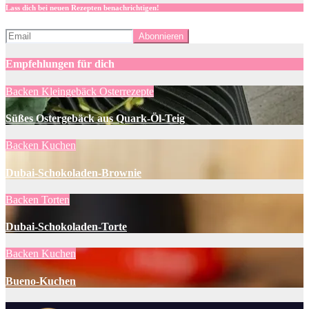
Lass dich bei neuen Rezepten benachrichtigen!
Empfehlungen für dich
Backen
Kleingebäck
Osterrezepte
Süßes Ostergebäck aus Quark-Öl-Teig
Backen
Kuchen
Dubai-Schokoladen-Brownie
Backen
Torten
Dubai-Schokoladen-Torte
Backen
Kuchen
Bueno-Kuchen