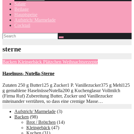
Salate
Beilage
Hauptspeise
Aufstrich/ Marmelade
Cocktail
sterne
Backen
Kleingebäck
Plätzchen
Weihnachtsrezepte
Haselnuss- Nutella-Sterne
Zutaten 250 g Butter125 g Zucker1 P. Vanillezucker375 g Mehl125
g gemahlene HaselnüsseNutella200 g Kuchenglasur Vollmilch
(Firma Ruf) Zubereitung Butter, Zucker und Vanillezucker
miteinander verrühren, so dass eine cremige Masse…
Aufstrich/ Marmelade
(3)
Backen
(98)
Brot / Brötchen
(14)
Kleingebäck
(47)
Kuchen
(31)