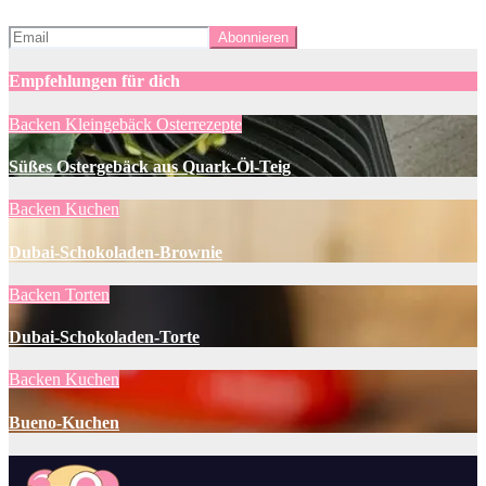
Empfehlungen für dich
Backen
Kleingebäck
Osterrezepte
Süßes Ostergebäck aus Quark-Öl-Teig
Backen
Kuchen
Dubai-Schokoladen-Brownie
Backen
Torten
Dubai-Schokoladen-Torte
Backen
Kuchen
Bueno-Kuchen