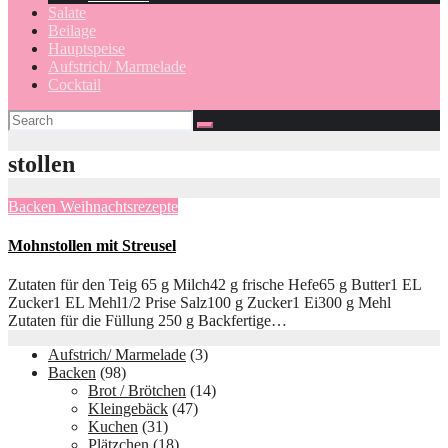
Salate
Beilage
Hauptspeise
Aufstrich/ Marmelade
Cocktail
stollen
Backen
Weihnachtsrezepte
Mohnstollen mit Streusel
Zutaten für den Teig 65 g Milch42 g frische Hefe65 g Butter1 EL
Zucker1 EL Mehl1/2 Prise Salz100 g Zucker1 Ei300 g Mehl
Zutaten für die Füllung 250 g Backfertige…
Aufstrich/ Marmelade
(3)
Backen
(98)
Brot / Brötchen
(14)
Kleingebäck
(47)
Kuchen
(31)
Plätzchen
(18)