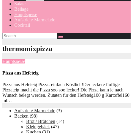
Salate
Beilage
Hauptspeise
Aufstrich/ Marmelade
Cocktail
thermomixpizza
Hauptspeise
Pizza aus Hefeteig
Pizza aus Hefeteig Pizza- einfach Köstlich!Der leckere fluffige
Pizzateig macht die Pizza soo soo lecker! Die Pizza kann je nach
Wunsch belegt werden. Zutaten für den Hefeteig100 g Kartoffel160
ml…
Aufstrich/ Marmelade
(3)
Backen
(98)
Brot / Brötchen
(14)
Kleingebäck
(47)
Kuchen
(31)