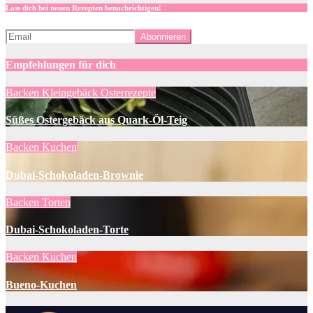
Lass dich bei neuen Rezepten benachrichtigen!
Empfehlungen für dich
Backen
Kleingebäck
Osterrezepte
Süßes Ostergebäck aus Quark-Öl-Teig
Backen
Kuchen
Dubai-Schokoladen-Brownie
Backen
Torten
Dubai-Schokoladen-Torte
Backen
Kuchen
Bueno-Kuchen