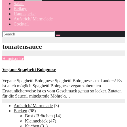
Salate
Beilage
Hauptspeise
Aufstrich/ Marmelade
Cocktail
tomatensauce
Hauptspeise
Vegane Spaghetti Bolognese
Vegane Spaghetti Bolognese Spaghetti Bolognese - mal anders! Es
ist auch möglich Spaghetti Bolognese vegan zubereiten.
Erstaunlicherweise ist es vom Geschmack genau so lecker. Zutaten
für die Sauce1 mittelgroße Möhre½…
Aufstrich/ Marmelade
(3)
Backen
(98)
Brot / Brötchen
(14)
Kleingebäck
(47)
Kuchen
(31)