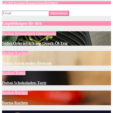
Lass dich bei neuen Rezepten benachrichtigen!
Empfehlungen für dich
Backen
Kleingebäck
Osterrezepte
Süßes Ostergebäck aus Quark-Öl-Teig
Backen
Kuchen
Dubai-Schokoladen-Brownie
Backen
Torten
Dubai-Schokoladen-Torte
Backen
Kuchen
Bueno-Kuchen