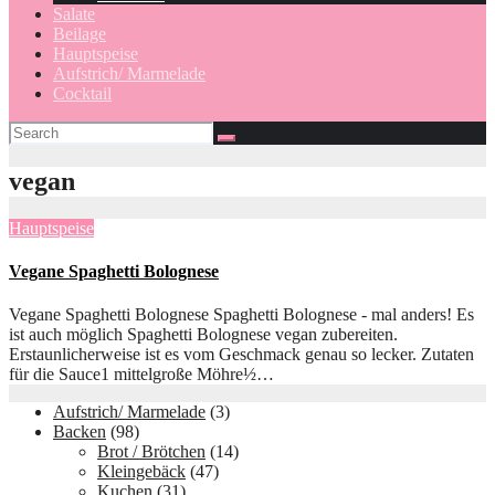
Salate
Beilage
Hauptspeise
Aufstrich/ Marmelade
Cocktail
vegan
Hauptspeise
Vegane Spaghetti Bolognese
Vegane Spaghetti Bolognese Spaghetti Bolognese - mal anders! Es
ist auch möglich Spaghetti Bolognese vegan zubereiten.
Erstaunlicherweise ist es vom Geschmack genau so lecker. Zutaten
für die Sauce1 mittelgroße Möhre½…
Aufstrich/ Marmelade
(3)
Backen
(98)
Brot / Brötchen
(14)
Kleingebäck
(47)
Kuchen
(31)