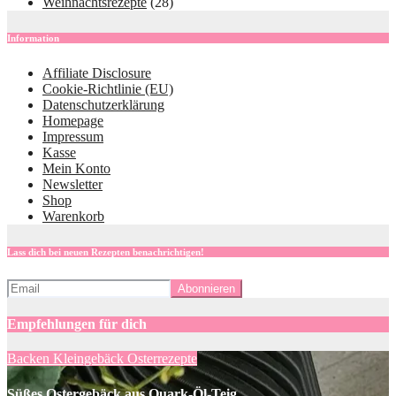
Weihnachtsrezepte
(28)
Information
Affiliate Disclosure
Cookie-Richtlinie (EU)
Datenschutzerklärung
Homepage
Impressum
Kasse
Mein Konto
Newsletter
Shop
Warenkorb
Lass dich bei neuen Rezepten benachrichtigen!
Empfehlungen für dich
Backen
Kleingebäck
Osterrezepte
Süßes Ostergebäck aus Quark-Öl-Teig