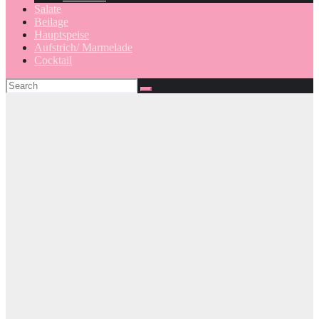
Salate
Beilage
Hauptspeise
Aufstrich/ Marmelade
Cocktail