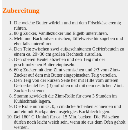
Zubereitung
Die weiche Butter würfeln und mit dem Frischkäse cremig
rühren.
80 g Zucker, Vanillezucker und Eigelb unterrühren.
Mehl und Backpulver mischen, löffelweise hinzugeben und
ebenfalls unterrühren.
Den Teig zwischen zwei aufgeschnittenen Gefrierbeuteln zu
einem ca. 20×30 cm großen Rechteck ausrollen.
Den oberen Beutel abziehen und den Teig mit der
geschmolzenen Butter einpinseln.
60 g Zucker mit dem Zimt vermischen und 2/3 vom Zimt-
Zucker auf dem mit Butter eingepinselten Teig verteilen.
Den Teig von der kurzen Seite her mit Hilfe vom unteren
Gefrierbeutel fest (!!) aufrollen und mit dem restlichen Zimt-
Zucker bestreuen.
Stramm gewickelt die Zimt-Rolle für etwa 3 Stunden im
Kühlschrank lagern.
Die Rolle nun in ca. 0,5 cm dicke Scheiben schneiden und
auf ein mit Backpapier ausgelegtes Backblech legen.
Bei 160° C Umluft für ca. 15 Min. backen. Die Plätzchen
dürfen noch leicht weich sein, wenn sie aus dem Ofen geholt
werden.