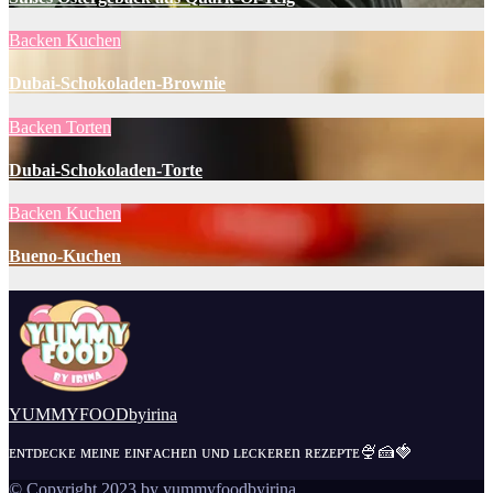
Backen
Kuchen
Dubai-Schokoladen-Brownie
Backen
Torten
Dubai-Schokoladen-Torte
Backen
Kuchen
Bueno-Kuchen
YUMMYFOODbyirina
ᴇɴᴛᴅᴇᴄᴋᴇ ᴍᴇɪɴᴇ ᴇɪɴғᴀᴄʜᴇn ᴜɴᴅ ʟᴇᴄᴋᴇʀᴇn ʀᴇᴢᴇᴘᴛᴇ🍨🍰🍓
© Copyright 2023 by yummyfoodbyirina