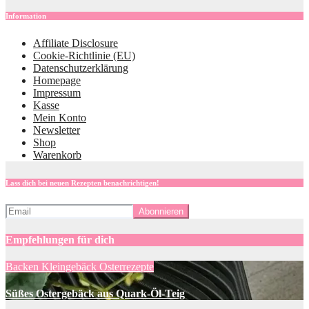
Information
Affiliate Disclosure
Cookie-Richtlinie (EU)
Datenschutzerklärung
Homepage
Impressum
Kasse
Mein Konto
Newsletter
Shop
Warenkorb
Lass dich bei neuen Rezepten benachrichtigen!
Empfehlungen für dich
Backen
Kleingebäck
Osterrezepte
Süßes Ostergebäck aus Quark-Öl-Teig