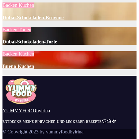
Backen
Kuchen
Dubai-Schokoladen-Brownie
Backen
Torten
Dubai-Schokoladen-Torte
Backen
Kuchen
Bueno-Kuchen
YUMMYFOODbyirina
ᴇɴᴛᴅᴇᴄᴋᴇ ᴍᴇɪɴᴇ ᴇɪɴғᴀᴄʜᴇn ᴜɴᴅ ʟᴇᴄᴋᴇʀᴇn ʀᴇᴢᴇᴘᴛᴇ🍨🍰🍓
© Copyright 2023 by yummyfoodbyirina