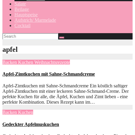
Salate
Beilage
Hauptspeise
Aufstrich/ Marmelade
Cocktail
apfel
Backen
Kuchen
Weihnachtsrezepte
Apfel-Zimtkuchen mit Sahne-Schmandcreme
Apfel-Zimtkuchen mit Sahne-Schmandcreme Ein köstlich saftiger
Apfel-Zimtkuchen mit einer leckeren Sahne-Schmand-Creme. Der
pefekte Kuchen für alle, die Äpfel, Kuchen und Zimt lieben - eine
perfekte Kombination. Dieses Rezept kann im…
Backen
Kuchen
Gedeckter Apfelmuskuchen