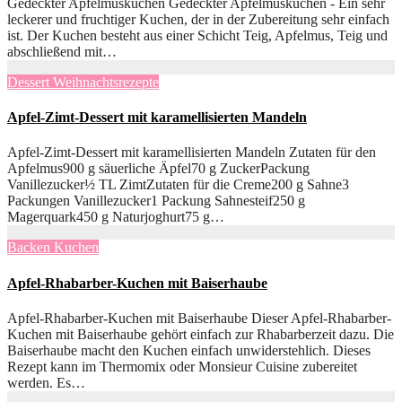
Gedeckter Apfelmuskuchen Gedeckter Apfelmuskuchen - Ein sehr
leckerer und fruchtiger Kuchen, der in der Zubereitung sehr einfach
ist. Der Kuchen besteht aus einer Schicht Teig, Apfelmus, Teig und
abschließend mit…
Dessert
Weihnachtsrezepte
Apfel-Zimt-Dessert mit karamellisierten Mandeln
Apfel-Zimt-Dessert mit karamellisierten Mandeln Zutaten für den
Apfelmus900 g säuerliche Äpfel70 g ZuckerPackung
Vanillezucker½ TL ZimtZutaten für die Creme200 g Sahne3
Packungen Vanillezucker1 Packung Sahnesteif250 g
Magerquark450 g Naturjoghurt75 g…
Backen
Kuchen
Apfel-Rhabarber-Kuchen mit Baiserhaube
Apfel-Rhabarber-Kuchen mit Baiserhaube Dieser Apfel-Rhabarber-
Kuchen mit Baiserhaube gehört einfach zur Rhabarberzeit dazu. Die
Baiserhaube macht den Kuchen einfach unwiderstehlich. Dieses
Rezept kann im Thermomix oder Monsieur Cuisine zubereitet
werden. Es…