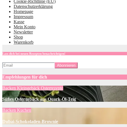
Cookie-Richtlinie (EU)
Datenschutzerklärung
Homepage
Impressum
Kasse
Mein Konto
Newsletter
Shop
Warenkorb
Lass dich bei neuen Rezepten benachrichtigen!
Empfehlungen für dich
Backen
Kleingebäck
Osterrezepte
Süßes Ostergebäck aus Quark-Öl-Teig
Backen
Kuchen
Dubai-Schokoladen-Brownie