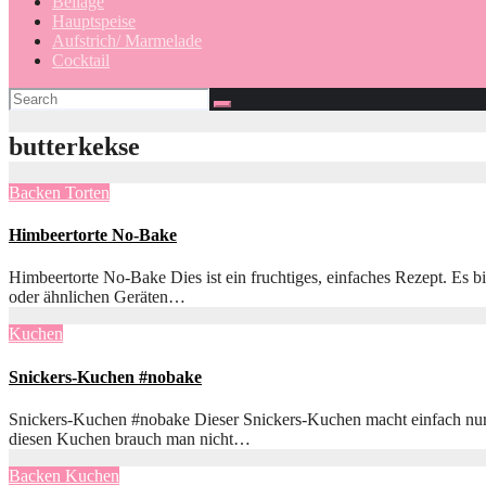
Beilage
Hauptspeise
Aufstrich/ Marmelade
Cocktail
butterkekse
Backen
Torten
Himbeertorte No-Bake
Himbeertorte No-Bake Dies ist ein fruchtiges, einfaches Rezept. Es
oder ähnlichen Geräten…
Kuchen
Snickers-Kuchen #nobake
Snickers-Kuchen #nobake Dieser Snickers-Kuchen macht einfach nur s
diesen Kuchen brauch man nicht…
Backen
Kuchen