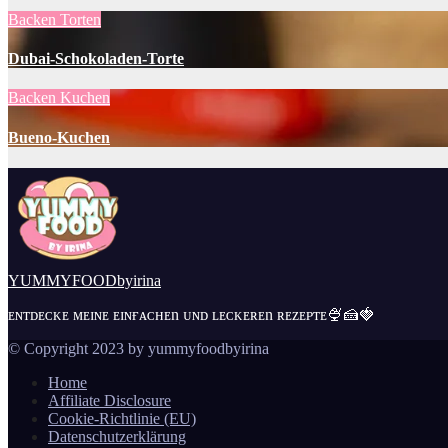
Backen
Torten
Dubai-Schokoladen-Torte
Backen
Kuchen
Bueno-Kuchen
YUMMYFOODbyirina
ᴇɴᴛᴅᴇᴄᴋᴇ ᴍᴇɪɴᴇ ᴇɪɴғᴀᴄʜᴇn ᴜɴᴅ ʟᴇᴄᴋᴇʀᴇn ʀᴇᴢᴇᴘᴛᴇ🍨🍰🍓
© Copyright 2023 by yummyfoodbyirina
Home
Affiliate Disclosure
Cookie-Richtlinie (EU)
Datenschutzerklärung