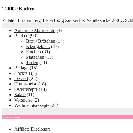
Toffifee Kuchen
Zutaten für den Teig 4 Eier150 g Zucker1 P. Vanillezucker200 g. 
Aufstrich/ Marmelade
(3)
Backen
(98)
Brot / Brötchen
(14)
Kleingebäck
(47)
Kuchen
(31)
Plätzchen
(18)
Torten
(11)
Beilage
(15)
Cocktail
(1)
Dessert
(25)
Hauptspeise
(18)
Osterrezepte
(14)
Salate
(11)
Vorspeise
(2)
Weihnachtsrezepte
(28)
Information
Affiliate Disclosure