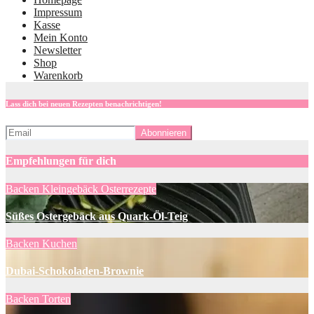
Impressum
Kasse
Mein Konto
Newsletter
Shop
Warenkorb
Lass dich bei neuen Rezepten benachrichtigen!
Empfehlungen für dich
Backen
Kleingebäck
Osterrezepte
Süßes Ostergebäck aus Quark-Öl-Teig
Backen
Kuchen
Dubai-Schokoladen-Brownie
Backen
Torten