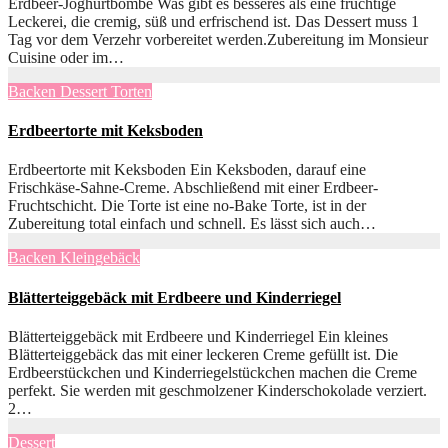
Erdbeer-Joghurtbombe Was gibt es besseres als eine fruchtige
Leckerei, die cremig, süß und erfrischend ist. Das Dessert muss 1
Tag vor dem Verzehr vorbereitet werden.Zubereitung im Monsieur
Cuisine oder im…
Backen
Dessert
Torten
Erdbeertorte mit Keksboden
Erdbeertorte mit Keksboden Ein Keksboden, darauf eine
Frischkäse-Sahne-Creme. Abschließend mit einer Erdbeer-
Fruchtschicht. Die Torte ist eine no-Bake Torte, ist in der
Zubereitung total einfach und schnell. Es lässt sich auch…
Backen
Kleingebäck
Blätterteiggebäck mit Erdbeere und Kinderriegel
Blätterteiggebäck mit Erdbeere und Kinderriegel Ein kleines
Blätterteiggebäck das mit einer leckeren Creme gefüllt ist. Die
Erdbeerstückchen und Kinderriegelstückchen machen die Creme
perfekt. Sie werden mit geschmolzener Kinderschokolade verziert.
2…
Dessert