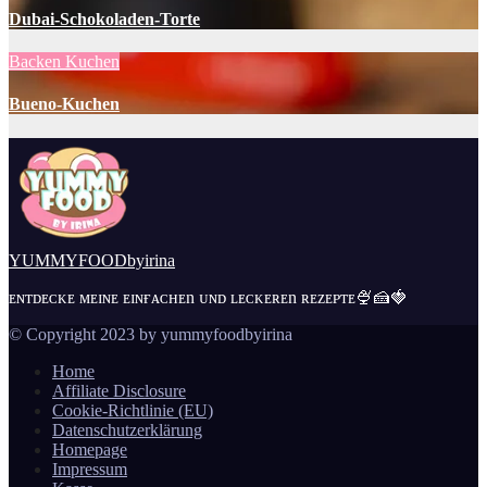
Dubai-Schokoladen-Torte
Backen
Kuchen
Bueno-Kuchen
YUMMYFOODbyirina
ᴇɴᴛᴅᴇᴄᴋᴇ ᴍᴇɪɴᴇ ᴇɪɴғᴀᴄʜᴇn ᴜɴᴅ ʟᴇᴄᴋᴇʀᴇn ʀᴇᴢᴇᴘᴛᴇ🍨🍰🍓
© Copyright 2023 by yummyfoodbyirina
Home
Affiliate Disclosure
Cookie-Richtlinie (EU)
Datenschutzerklärung
Homepage
Impressum