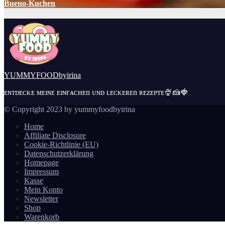
Bueno-Kuchen
YUMMYFOODbyirina
ᴇɴᴛᴅᴇᴄᴋᴇ ᴍᴇɪɴᴇ ᴇɪɴғᴀᴄʜᴇn ᴜɴᴅ ʟᴇᴄᴋᴇʀᴇn ʀᴇᴢᴇᴘᴛᴇ🍨🍰🍓
© Copyright 2023 by yummyfoodbyirina
Home
Affiliate Disclosure
Cookie-Richtlinie (EU)
Datenschutzerklärung
Homepage
Impressum
Kasse
Mein Konto
Newsletter
Shop
Warenkorb