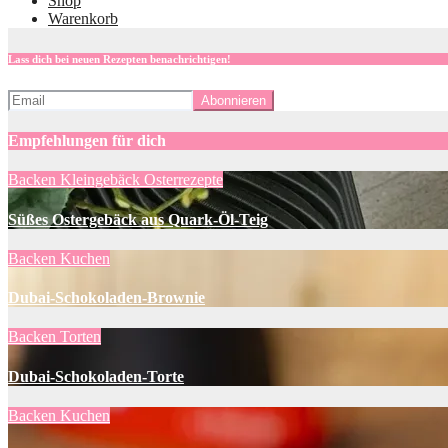
Shop
Warenkorb
Lass dich bei neuen Rezepten benachrichtigen!
Empfehlungen für dich
Backen
Kleingebäck
Osterrezepte
Süßes Ostergebäck aus Quark-Öl-Teig
Backen
Kuchen
Dubai-Schokoladen-Brownie
Backen
Torten
Dubai-Schokoladen-Torte
Backen
Kuchen