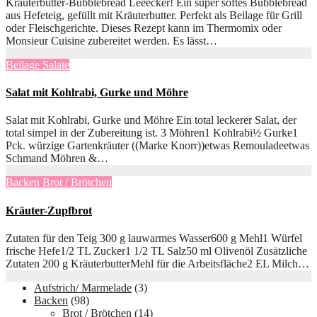
Kräuterbutter-Bubblebread Leeecker! Ein super softes Bubblebread
aus Hefeteig, gefüllt mit Kräuterbutter. Perfekt als Beilage für Grill
oder Fleischgerichte. Dieses Rezept kann im Thermomix oder
Monsieur Cuisine zubereitet werden. Es lässt…
Beilage
Salate
Salat mit Kohlrabi, Gurke und Möhre
Salat mit Kohlrabi, Gurke und Möhre Ein total leckerer Salat, der
total simpel in der Zubereitung ist. 3 Möhren1 Kohlrabi½ Gurke1
Pck. würzige Gartenkräuter ((Marke Knorr))etwas Remouladeetwas
Schmand Möhren &…
Backen
Brot / Brötchen
Kräuter-Zupfbrot
Zutaten für den Teig 300 g lauwarmes Wasser600 g Mehl1 Würfel
frische Hefe1/2 TL Zucker1 1/2 TL Salz50 ml Olivenöl Zusätzliche
Zutaten 200 g KräuterbutterMehl für die Arbeitsfläche2 EL Milch…
Aufstrich/ Marmelade
(3)
Backen
(98)
Brot / Brötchen
(14)