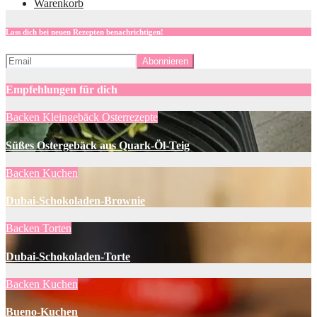
Warenkorb
Lass dich bei neuen Rezepten benachrichtigen!
Empfehlungen für dich
Backen
Kleingebäck
Osterrezepte
Süßes Ostergebäck aus Quark-Öl-Teig
Backen
Kuchen
Dubai-Schokoladen-Brownie
Backen
Torten
Dubai-Schokoladen-Torte
Backen
Kuchen
Bueno-Kuchen