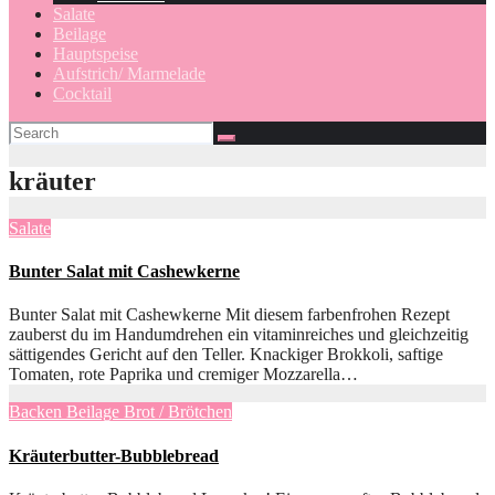
Salate
Beilage
Hauptspeise
Aufstrich/ Marmelade
Cocktail
kräuter
Salate
Bunter Salat mit Cashewkerne
Bunter Salat mit Cashewkerne Mit diesem farbenfrohen Rezept
zauberst du im Handumdrehen ein vitaminreiches und gleichzeitig
sättigendes Gericht auf den Teller. Knackiger Brokkoli, saftige
Tomaten, rote Paprika und cremiger Mozzarella…
Backen
Beilage
Brot / Brötchen
Kräuterbutter-Bubblebread