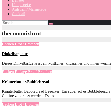
Beilage
Hauptspeise
Aufstrich/ Marmelade
Cocktail
thermomixbrot
Backen
Brot / Brötchen
Dinkelbaguette
Dieses Dinkelbaguette ist ein köstliches, knuspriges und innen weiche
Backen
Beilage
Brot / Brötchen
Kräuterbutter-Bubblebread
Kräuterbutter-Bubblebread Leeecker! Ein super softes Bubblebread aus
Cuisine zubereitet werden. Es lässt…
Backen
Brot / Brötchen