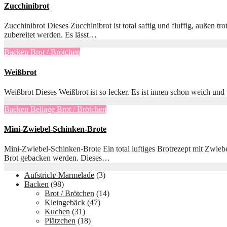
Zucchinibrot
Zucchinibrot Dieses Zucchinibrot ist total saftig und fluffig, außen
zubereitet werden. Es lässt…
Backen
Brot / Brötchen
Weißbrot
Weißbrot Dieses Weißbrot ist so lecker. Es ist innen schon weich und
Backen
Beilage
Brot / Brötchen
Mini-Zwiebel-Schinken-Brote
Mini-Zwiebel-Schinken-Brote Ein total luftiges Brotrezept mit Zwie
Brot gebacken werden. Dieses…
Aufstrich/ Marmelade
(3)
Backen
(98)
Brot / Brötchen
(14)
Kleingebäck
(47)
Kuchen
(31)
Plätzchen
(18)