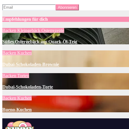
Empfehlungen für dich
Backen
Kleingebäck
Osterrezepte
Süßes Ostergebäck aus Quark-Öl-Teig
Backen
Kuchen
Dubai-Schokoladen-Brownie
Backen
Torten
Dubai-Schokoladen-Torte
Backen
Kuchen
Bueno-Kuchen