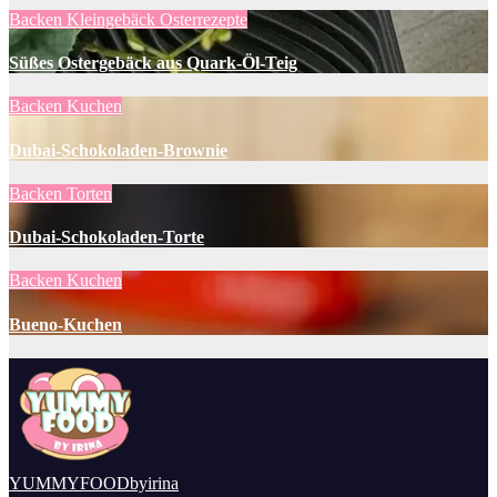
Backen
Kleingebäck
Osterrezepte
Süßes Ostergebäck aus Quark-Öl-Teig
Backen
Kuchen
Dubai-Schokoladen-Brownie
Backen
Torten
Dubai-Schokoladen-Torte
Backen
Kuchen
Bueno-Kuchen
YUMMYFOODbyirina