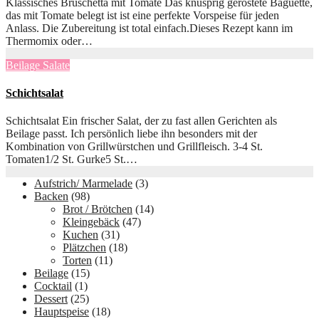
Klassisches Bruschetta mit Tomate Das knusprig geröstete Baguette,
das mit Tomate belegt ist ist eine perfekte Vorspeise für jeden
Anlass. Die Zubereitung ist total einfach.Dieses Rezept kann im
Thermomix oder…
Beilage
Salate
Schichtsalat
Schichtsalat Ein frischer Salat, der zu fast allen Gerichten als
Beilage passt. Ich persönlich liebe ihn besonders mit der
Kombination von Grillwürstchen und Grillfleisch. 3-4 St.
Tomaten1/2 St. Gurke5 St.…
Aufstrich/ Marmelade
(3)
Backen
(98)
Brot / Brötchen
(14)
Kleingebäck
(47)
Kuchen
(31)
Plätzchen
(18)
Torten
(11)
Beilage
(15)
Cocktail
(1)
Dessert
(25)
Hauptspeise
(18)