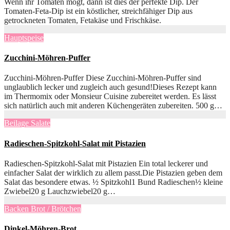
Wenn ihr Tomaten mögt, dann ist dies der perfekte Dip. Der
Tomaten-Feta-Dip ist ein köstlicher, streichfähiger Dip aus
getrockneten Tomaten, Fetakäse und Frischkäse.
Hauptspeise
Zucchini-Möhren-Puffer
Zucchini-Möhren-Puffer Diese Zucchini-Möhren-Puffer sind
unglaublich lecker und zugleich auch gesund!Dieses Rezept kann
im Thermomix oder Monsieur Cuisine zubereitet werden. Es lässt
sich natürlich auch mit anderen Küchengeräten zubereiten. 500 g…
Beilage
Salate
Radieschen-Spitzkohl-Salat mit Pistazien
Radieschen-Spitzkohl-Salat mit Pistazien Ein total leckerer und
einfacher Salat der wirklich zu allem passt.Die Pistazien geben dem
Salat das besondere etwas. ½ Spitzkohl1 Bund Radieschen½ kleine
Zwiebel20 g Lauchzwiebel20 g…
Backen
Brot / Brötchen
Dinkel-Möhren-Brot