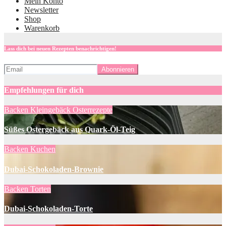
Mein Konto
Newsletter
Shop
Warenkorb
Lass dich bei neuen Rezepten benachrichtigen!
Empfehlungen für dich
Backen
Kleingebäck
Osterrezepte
Süßes Ostergebäck aus Quark-Öl-Teig
Backen
Kuchen
Dubai-Schokoladen-Brownie
Backen
Torten
Dubai-Schokoladen-Torte