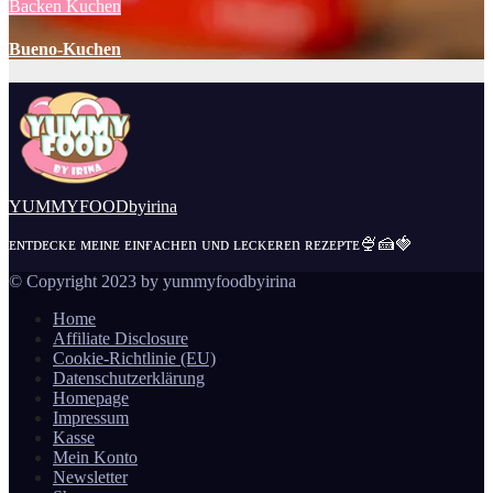
Backen
Kuchen
Bueno-Kuchen
YUMMYFOODbyirina
ᴇɴᴛᴅᴇᴄᴋᴇ ᴍᴇɪɴᴇ ᴇɪɴғᴀᴄʜᴇn ᴜɴᴅ ʟᴇᴄᴋᴇʀᴇn ʀᴇᴢᴇᴘᴛᴇ🍨🍰🍓
© Copyright 2023 by yummyfoodbyirina
Home
Affiliate Disclosure
Cookie-Richtlinie (EU)
Datenschutzerklärung
Homepage
Impressum
Kasse
Mein Konto
Newsletter