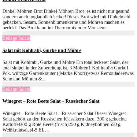
Dinkel-Möhren-Brot Dinkel-Möhren-Brot- es ist nicht nur gesund,
sondern auch unglaublich lecker!Dieses Brot wird mit Dinkelmehl
gebacken. Sesam, Sonnenblumenkerne und Möhren machen es
perfekt. Das Brot kann im Thermomix oder Monsieur…
Beilage
Salate
Salat mit Kohlrabi, Gurke und Möhre
Salat mit Kohlrabi, Gurke und Möhre Ein total leckerer Salat, der
total simpel in der Zubereitung ist. 3 Möhren1 Kohlrabi½ Gurke1
Pck. würzige Gartenkräuter ((Marke Knorr))etwas Remouladeetwas
Schmand Möhren &…
Beilage
Salate
Winegret – Rote Beete Salat – Russischer Salat
Winegret – Rote Beete Salat – Russischer Salat Dieser Winegret -
Salat gehört zu den Russischen Klassikern dazu. 300 g gekochte
Kartoffel300 g Rote Beete (frisch)250 g Kidneybohnen550 g
Weißkrautsalat4-5 EL…