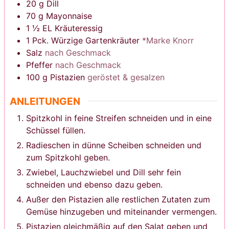
20
g
Dill
70
g
Mayonnaise
1 ½
EL
Kräuteressig
1
Pck.
Würzige Gartenkräuter
*Marke Knorr
Salz
nach Geschmack
Pfeffer
nach Geschmack
100
g
Pistazien
geröstet & gesalzen
ANLEITUNGEN
Spitzkohl in feine Streifen schneiden und in eine
Schüssel füllen.
Radieschen in dünne Scheiben schneiden und
zum Spitzkohl geben.
Zwiebel, Lauchzwiebel und Dill sehr fein
schneiden und ebenso dazu geben.
Außer den Pistazien alle restlichen Zutaten zum
Gemüse hinzugeben und miteinander vermengen.
Pistazien gleichmäßig auf den Salat geben und