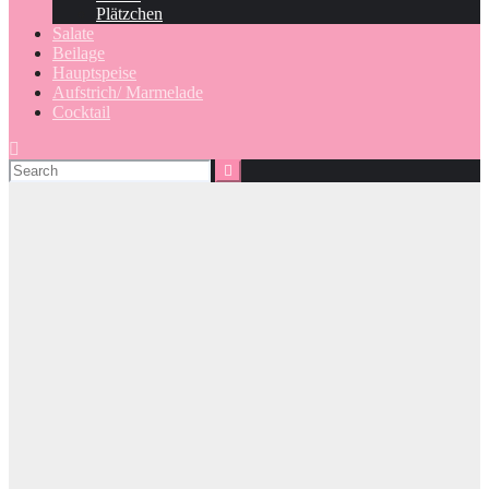
Plätzchen
Salate
Beilage
Hauptspeise
Aufstrich/ Marmelade
Cocktail