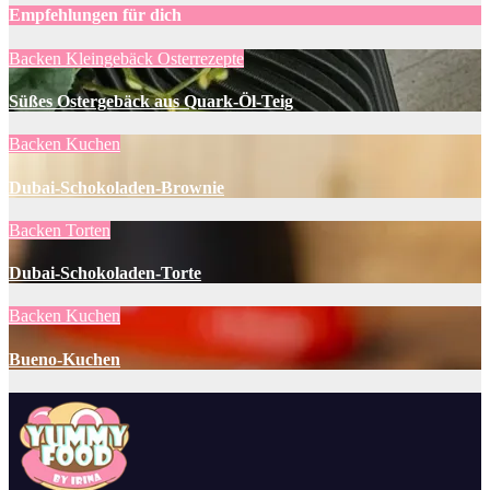
Empfehlungen für dich
Backen
Kleingebäck
Osterrezepte
Süßes Ostergebäck aus Quark-Öl-Teig
Backen
Kuchen
Dubai-Schokoladen-Brownie
Backen
Torten
Dubai-Schokoladen-Torte
Backen
Kuchen
Bueno-Kuchen