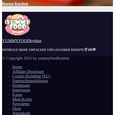
Bueno-Kuchen
YUMMYFOODbyirina
ᴇɴᴛᴅᴇᴄᴋᴇ ᴍᴇɪɴᴇ ᴇɪɴғᴀᴄʜᴇn ᴜɴᴅ ʟᴇᴄᴋᴇʀᴇn ʀᴇᴢᴇᴘᴛᴇ🍨🍰🍓
© Copyright 2023 by yummyfoodbyirina
Home
Affiliate Disclosure
Cookie-Richtlinie (EU)
Datenschutzerklärung
Homepage
Impressum
Kasse
Mein Konto
Newsletter
Shop
Warenkorb