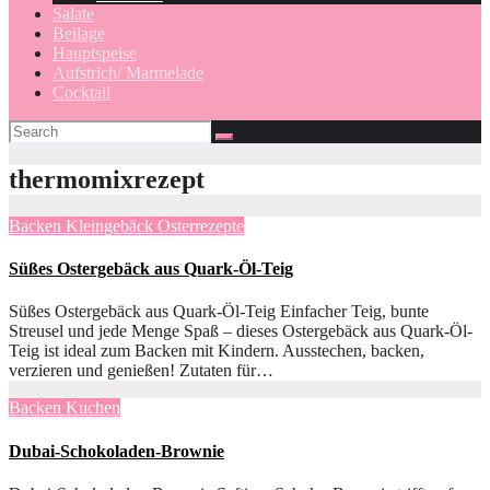
Salate
Beilage
Hauptspeise
Aufstrich/ Marmelade
Cocktail
thermomixrezept
Backen
Kleingebäck
Osterrezepte
Süßes Ostergebäck aus Quark-Öl-Teig
Süßes Ostergebäck aus Quark-Öl-Teig Einfacher Teig, bunte
Streusel und jede Menge Spaß – dieses Ostergebäck aus Quark-Öl-
Teig ist ideal zum Backen mit Kindern. Ausstechen, backen,
verzieren und genießen! Zutaten für…
Backen
Kuchen
Dubai-Schokoladen-Brownie