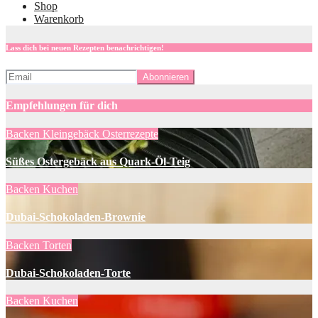
Shop
Warenkorb
Lass dich bei neuen Rezepten benachrichtigen!
Empfehlungen für dich
Backen
Kleingebäck
Osterrezepte
Süßes Ostergebäck aus Quark-Öl-Teig
Backen
Kuchen
Dubai-Schokoladen-Brownie
Backen
Torten
Dubai-Schokoladen-Torte
Backen
Kuchen