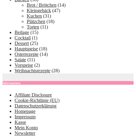
Beiträge
Brot / Brötchen
(14)
Kleingebäck
(47)
Kuchen
(31)
Plätzchen
(18)
Torten
(11)
Beilage
(15)
Cocktail
(1)
Dessert
(25)
Hauptspeise
(18)
Osterrezepte
(14)
Salate
(11)
Vorspeise
(2)
Weihnachtsrezepte
(28)
Information
Affiliate Disclosure
Cookie-Richtlinie (EU)
Datenschutzerklärung
Homepage
Impressum
Kasse
Mein Konto
Newsletter