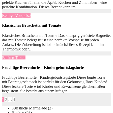
pefekte Kuchen für alle, die Äpfel, Kuchen und Zimt lieben - eine
perfekte Kombination. Dieses Rezept kann im…
Beilage
Vorspeise
Klassisches Bruschetta mit Tomate
Klassisches Bruschetta mit Tomate Das knusprig geröstete Baguette,
das mit Tomate belegt ist ist eine perfekte Vorspeise für jeden
Anlass. Die Zubereitung ist total einfach.Dieses Rezept kann im
Thermomix oder…
Backen
Torten
Fruchtige Beerentorte – Kindergeburtstagstorte
Fruchtige Beerentorte - Kindergeburtstagstorte Diese bunte Torte
mit Beerengeschmack ist perfekt für den Geburtstag Ihres Kindes!
Diese leckere Torte wird Kinder und Erwachsene gleichermaßen
begeistern. Sie besteht aus einem luftigen…
Seitennummerierung
1
2
…
4
der
Aufstrich/ Marmelade
(3)
Backen
(98)