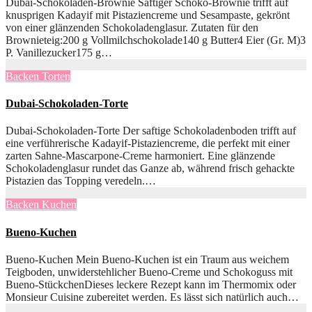
Dubai-Schokoladen-Brownie Saftiger Schoko-Brownie trifft auf
knusprigen Kadayif mit Pistaziencreme und Sesampaste, gekrönt
von einer glänzenden Schokoladenglasur. Zutaten für den
Brownieteig:200 g Vollmilchschokolade140 g Butter4 Eier (Gr. M)3
P. Vanillezucker175 g…
Backen
Torten
Dubai-Schokoladen-Torte
Dubai-Schokoladen-Torte Der saftige Schokoladenboden trifft auf
eine verführerische Kadayif-Pistaziencreme, die perfekt mit einer
zarten Sahne-Mascarpone-Creme harmoniert. Eine glänzende
Schokoladenglasur rundet das Ganze ab, während frisch gehackte
Pistazien das Topping veredeln.…
Backen
Kuchen
Bueno-Kuchen
Bueno-Kuchen Mein Bueno-Kuchen ist ein Traum aus weichem
Teigboden, unwiderstehlicher Bueno-Creme und Schokoguss mit
Bueno-StückchenDieses leckere Rezept kann im Thermomix oder
Monsieur Cuisine zubereitet werden. Es lässt sich natürlich auch…