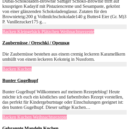
Dubai-Schokoladen-Brownie Saftiger Schoko-Brownie trifft auf
knusprigen Kadayif mit Pistaziencreme und Sesampaste, gekrönt
von einer glänzenden Schokoladenglasur. Zutaten für den
Brownieteig:200 g Vollmilchschokolade140 g Butter4 Eier (Gr. M)3
P. Vanillezucker175 g…
Backen
Kleingebäck
Plätzchen
Weihnachtsrezepte
Zaubernüsse / Oreschki / Oрешки
Die Zaubernüsse bestehen aus einem cremig leckeren Karamellkern
umhüllt von einem leckeren Keksteig in Nussform.
Backen
Kuchen
Bunter Gugelhupf
Bunter Gugelhupf Willkommen auf meinem Rezepteblog! Heute
möchte ich euch ein köstliches und farbenfrohes Rezept vorstellen,
das perfekt für Kindergeburtstage oder Einschulungen geeignet ist:
den bunten Gugelhupf. Dieser saftige Kuchen…
Backen
Kuchen
Weihnachtsrezepte
Gebrannte Mandeln Kuchen