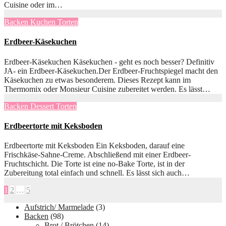
Cuisine oder im…
Backen
Kuchen
Torten
Erdbeer-Käsekuchen
Erdbeer-Käsekuchen Käsekuchen - geht es noch besser? Definitiv
JA- ein Erdbeer-Käsekuchen.Der Erdbeer-Fruchtspiegel macht den
Käsekuchen zu etwas besonderem. Dieses Rezept kann im
Thermomix oder Monsieur Cuisine zubereitet werden. Es lässt…
Backen
Dessert
Torten
Erdbeertorte mit Keksboden
Erdbeertorte mit Keksboden Ein Keksboden, darauf eine
Frischkäse-Sahne-Creme. Abschließend mit einer Erdbeer-
Fruchtschicht. Die Torte ist eine no-Bake Torte, ist in der
Zubereitung total einfach und schnell. Es lässt sich auch…
Seitennummerierung
1
2
…
5
der
Aufstrich/ Marmelade
(3)
Backen
(98)
Beiträge
Brot / Brötchen
(14)