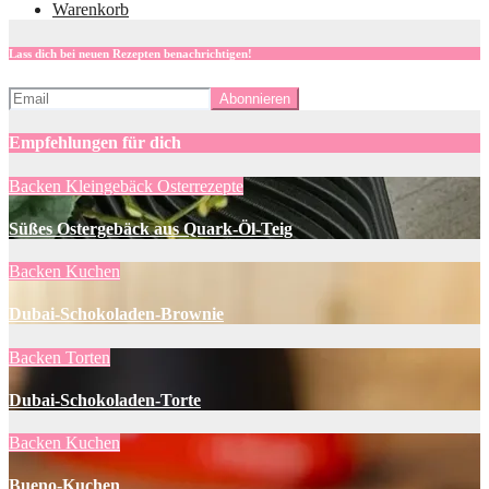
Warenkorb
Lass dich bei neuen Rezepten benachrichtigen!
Empfehlungen für dich
Backen
Kleingebäck
Osterrezepte
Süßes Ostergebäck aus Quark-Öl-Teig
Backen
Kuchen
Dubai-Schokoladen-Brownie
Backen
Torten
Dubai-Schokoladen-Torte
Backen
Kuchen
Bueno-Kuchen