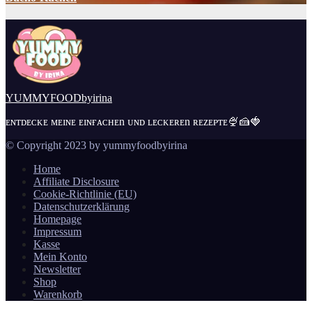
YUMMYFOODbyirina
ᴇɴᴛᴅᴇᴄᴋᴇ ᴍᴇɪɴᴇ ᴇɪɴғᴀᴄʜᴇn ᴜɴᴅ ʟᴇᴄᴋᴇʀᴇn ʀᴇᴢᴇᴘᴛᴇ🍨🍰🍓
© Copyright 2023 by yummyfoodbyirina
Home
Affiliate Disclosure
Cookie-Richtlinie (EU)
Datenschutzerklärung
Homepage
Impressum
Kasse
Mein Konto
Newsletter
Shop
Warenkorb