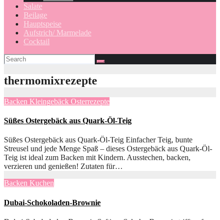
Salate
Beilage
Hauptspeise
Aufstrich/ Marmelade
Cocktail
thermomixrezepte
Backen
Kleingebäck
Osterrezepte
Süßes Ostergebäck aus Quark-Öl-Teig
Süßes Ostergebäck aus Quark-Öl-Teig Einfacher Teig, bunte
Streusel und jede Menge Spaß – dieses Ostergebäck aus Quark-Öl-
Teig ist ideal zum Backen mit Kindern. Ausstechen, backen,
verzieren und genießen! Zutaten für…
Backen
Kuchen
Dubai-Schokoladen-Brownie