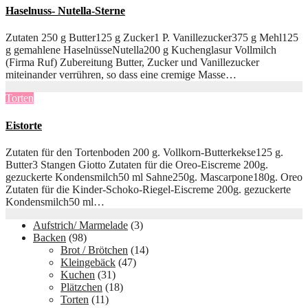
Haselnuss- Nutella-Sterne
Zutaten 250 g Butter125 g Zucker1 P. Vanillezucker375 g Mehl125
g gemahlene HaselnüsseNutella200 g Kuchenglasur Vollmilch
(Firma Ruf) Zubereitung Butter, Zucker und Vanillezucker
miteinander verrühren, so dass eine cremige Masse…
Torten
Eistorte
Zutaten für den Tortenboden 200 g. Vollkorn-Butterkekse125 g.
Butter3 Stangen Giotto Zutaten für die Oreo-Eiscreme 200g.
gezuckerte Kondensmilch50 ml Sahne250g. Mascarpone180g. Oreo
Zutaten für die Kinder-Schoko-Riegel-Eiscreme 200g. gezuckerte
Kondensmilch50 ml…
Aufstrich/ Marmelade
(3)
Backen
(98)
Brot / Brötchen
(14)
Kleingebäck
(47)
Kuchen
(31)
Plätzchen
(18)
Torten
(11)