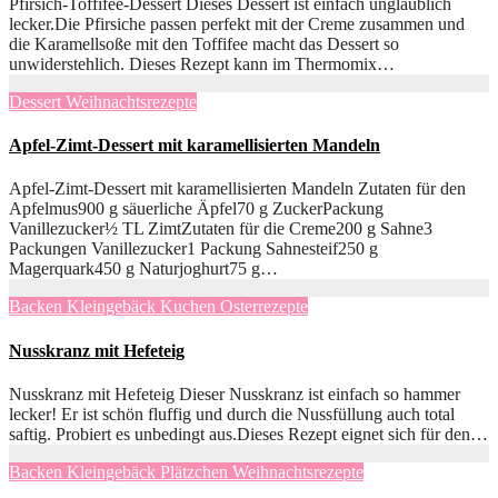
Pfirsich-Toffifee-Dessert Dieses Dessert ist einfach unglaublich
lecker.Die Pfirsiche passen perfekt mit der Creme zusammen und
die Karamellsoße mit den Toffifee macht das Dessert so
unwiderstehlich. Dieses Rezept kann im Thermomix…
Dessert
Weihnachtsrezepte
Apfel-Zimt-Dessert mit karamellisierten Mandeln
Apfel-Zimt-Dessert mit karamellisierten Mandeln Zutaten für den
Apfelmus900 g säuerliche Äpfel70 g ZuckerPackung
Vanillezucker½ TL ZimtZutaten für die Creme200 g Sahne3
Packungen Vanillezucker1 Packung Sahnesteif250 g
Magerquark450 g Naturjoghurt75 g…
Backen
Kleingebäck
Kuchen
Osterrezepte
Nusskranz mit Hefeteig
Nusskranz mit Hefeteig Dieser Nusskranz ist einfach so hammer
lecker! Er ist schön fluffig und durch die Nussfüllung auch total
saftig. Probiert es unbedingt aus.Dieses Rezept eignet sich für den…
Backen
Kleingebäck
Plätzchen
Weihnachtsrezepte