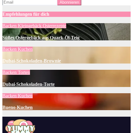
Empfehlungen für dich
Backen
Kleingebäck
Osterrezepte
Süßes Ostergebäck aus Quark-Öl-Teig
Backen
Kuchen
Dubai-Schokoladen-Brownie
Backen
Torten
Dubai-Schokoladen-Torte
Backen
Kuchen
Bueno-Kuchen