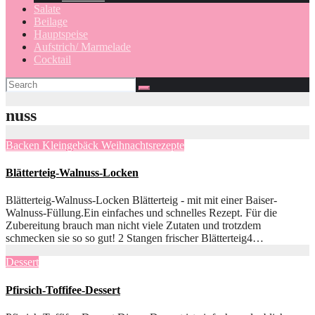
Salate
Beilage
Hauptspeise
Aufstrich/ Marmelade
Cocktail
nuss
Backen
Kleingebäck
Weihnachtsrezepte
Blätterteig-Walnuss-Locken
Blätterteig-Walnuss-Locken Blätterteig - mit mit einer Baiser-
Walnuss-Füllung.Ein einfaches und schnelles Rezept. Für die
Zubereitung brauch man nicht viele Zutaten und trotzdem
schmecken sie so so gut! 2 Stangen frischer Blätterteig4…
Dessert
Pfirsich-Toffifee-Dessert