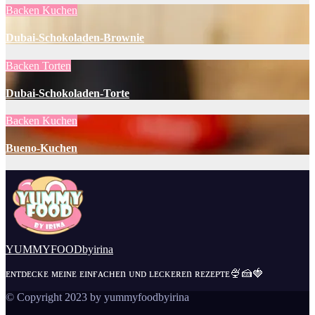
Backen
Kuchen
Dubai-Schokoladen-Brownie
Backen
Torten
Dubai-Schokoladen-Torte
Backen
Kuchen
Bueno-Kuchen
YUMMYFOODbyirina
ᴇɴᴛᴅᴇᴄᴋᴇ ᴍᴇɪɴᴇ ᴇɪɴғᴀᴄʜᴇn ᴜɴᴅ ʟᴇᴄᴋᴇʀᴇn ʀᴇᴢᴇᴘᴛᴇ🍨🍰🍓
© Copyright 2023 by yummyfoodbyirina