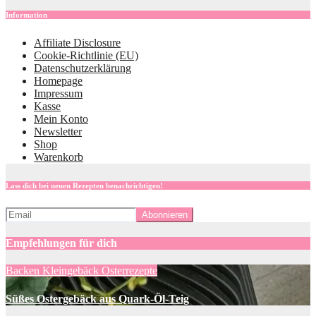
Information
Affiliate Disclosure
Cookie-Richtlinie (EU)
Datenschutzerklärung
Homepage
Impressum
Kasse
Mein Konto
Newsletter
Shop
Warenkorb
Lass dich bei neuen Rezepten benachrichtigen!
Empfehlungen für dich
Backen
Kleingebäck
Osterrezepte
Süßes Ostergebäck aus Quark-Öl-Teig