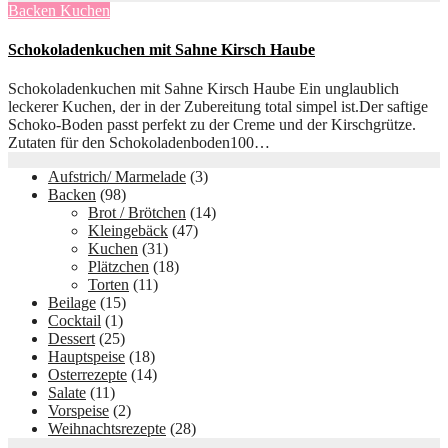
Backen
Kuchen
Schokoladenkuchen mit Sahne Kirsch Haube
Schokoladenkuchen mit Sahne Kirsch Haube Ein unglaublich
leckerer Kuchen, der in der Zubereitung total simpel ist.Der saftige
Schoko-Boden passt perfekt zu der Creme und der Kirschgrütze.
Zutaten für den Schokoladenboden100…
Aufstrich/ Marmelade
(3)
Backen
(98)
Brot / Brötchen
(14)
Kleingebäck
(47)
Kuchen
(31)
Plätzchen
(18)
Torten
(11)
Beilage
(15)
Cocktail
(1)
Dessert
(25)
Hauptspeise
(18)
Osterrezepte
(14)
Salate
(11)
Vorspeise
(2)
Weihnachtsrezepte
(28)