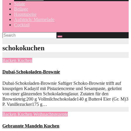
Salate
Beilage
Hauptspeise
Aufstrich/ Marmelade
Cocktail
schokokuchen
Backen
Kuchen
Dubai-Schokoladen-Brownie
Dubai-Schokoladen-Brownie Saftiger Schoko-Brownie trifft auf
knusprigen Kadayif mit Pistaziencreme und Sesampaste, gekrönt
von einer glänzenden Schokoladenglasur. Zutaten für den
Brownieteig:200 g Vollmilchschokolade140 g Butter4 Eier (Gr. M)3
P. Vanillezucker175 g…
Backen
Kuchen
Weihnachtsrezepte
Gebrannte Mandeln Kuchen